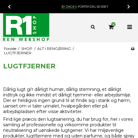
30 DAGES
FORTRYDELSESRET
0
Forside
/
SHOP
/
ALT I RENGØRING
/
LUGTFJERNER
LUGTFJERNER
Dårlig lugt gi'r dårligt humør, dårlig stemning, et dårligt
indtryk og ikke mindst et dårligt hjemme- eller arbejdsmiljø.
Der er heldigvis ingen grund til at finde sig i stank og hørm,
uanset om vi taler urinalet, hvalpegården eller på
arbejdspladsen efter visse aktiviteter.
Find lige præcis den lugtsanering, du har brug for, her i vores
samling af professionelle og virksomme produkter til
neutralisering af uønskede lugtgener. Vi har miljøvenlige
produkter, lugtfjernere med og uden parfume, og både spray