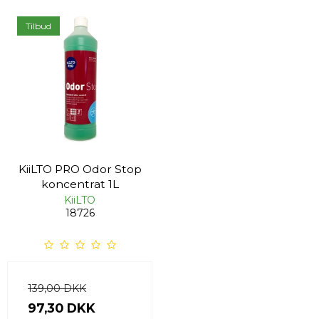
Tilbud
KiiLTO PRO Odor Stop
koncentrat 1L
KiiLTO
18726
139,00 DKK
97,30 DKK