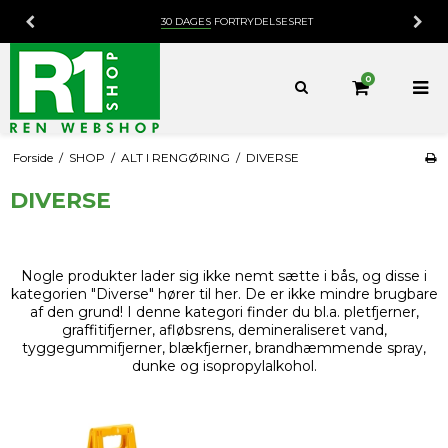
30 DAGES
FORTRYDELSESRET
0
Forside
/
SHOP
/
ALT I RENGØRING
/
DIVERSE
DIVERSE
Nogle produkter lader sig ikke nemt sætte i bås, og disse i
kategorien "Diverse" hører til her. De er ikke mindre brugbare
af den grund! I denne kategori finder du bl.a. pletfjerner,
graffitifjerner, afløbsrens, demineraliseret vand,
tyggegummifjerner, blækfjerner, brandhæmmende spray,
dunke og isopropylalkohol.