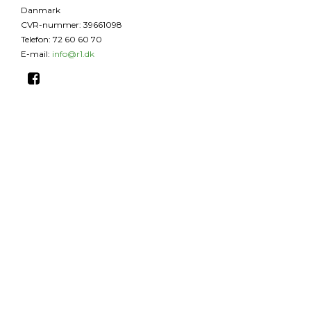
Danmark
CVR-nummer
:
39661098
Telefon
:
72 60 60 70
E-mail
:
info@r1.dk