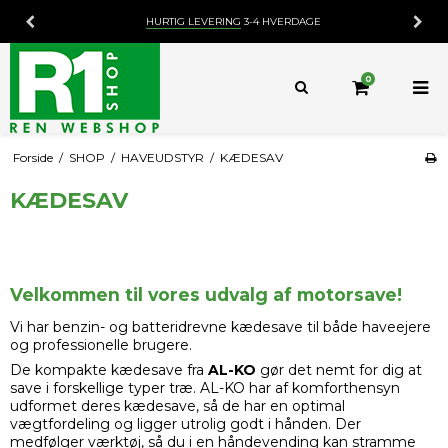
HURTIG LEVERING
3-4 HVERDAGE
0
Forside
/
SHOP
/
HAVEUDSTYR
/
KÆDESAV
KÆDESAV
Velkommen til vores udvalg af motorsave!
Vi har benzin- og batteridrevne kædesave til både haveejere
og professionelle brugere.
De kompakte kædesave fra
AL-KO
gør det nemt for dig at
save i forskellige typer træ. AL-KO har af komforthensyn
udformet deres kædesave, så de har en optimal
vægtfordeling og ligger utrolig godt i hånden. Der
medfølger værktøj, så du i en håndevending kan stramme