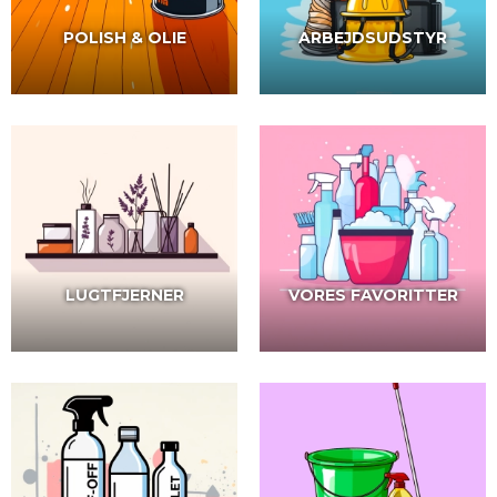
POLISH & OLIE
ARBEJDSUDSTYR
LUGTFJERNER
VORES FAVORITTER