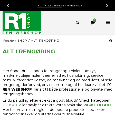
HURTIG LEVERING
3-4 HVERDAGE
0
Forside
/
SHOP
/
ALT I RENGØRING
ALT I RENGØRING
Her finder du alt inden for rengøringsmidler, -udstyr, -
maskiner, plejemidler, værnemidler, husholdning, service,
m.m. Vi fører det udstyr, de maskiner og de produkter, vi selv
bruger og derfor ved, er virksomme og af holdbar kvalitet.
R1
REN WEBSHOP
har alt til både professionelle og private med
rengøringsbehov.
Er du på udkig efter et ekstra godt tilbud? Check kategorien
TILBUD
, eller navigér direkte vores praktiske
PAKKETILBUD
.
Her har vi samlet nogle af de bedste produkter i butikken til
rengøringspakker og startpakker til specifikke