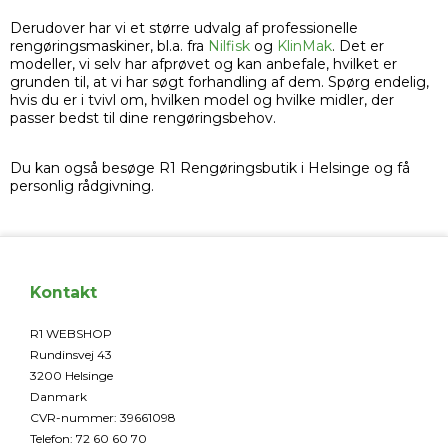
Derudover har vi et større udvalg af professionelle
rengøringsmaskiner, bl.a. fra
Nilfisk
og
KlinMak
. Det er
modeller, vi selv har afprøvet og kan anbefale, hvilket er
grunden til, at vi har søgt forhandling af dem. Spørg endelig,
hvis du er i tvivl om, hvilken model og hvilke midler, der
passer bedst til dine rengøringsbehov.
Du kan også besøge R1 Rengøringsbutik i Helsinge og få
personlig rådgivning.
Kontakt
R1 WEBSHOP
Rundinsvej 43
3200 Helsinge
Danmark
CVR-nummer
:
39661098
Telefon
:
72 60 60 70