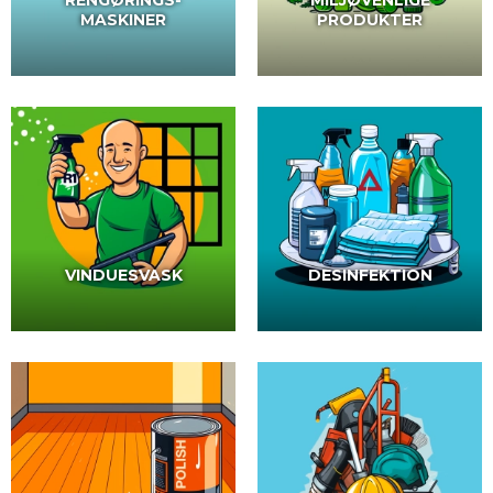
RENGØRINGS-
MILJØVENLIGE
MASKINER
PRODUKTER
VINDUESVASK
DESINFEKTION