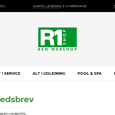
00,-
HURTIG LEVERING
3-4 HVERDAGE
 I SERVICE
ALT I UDLEJNING
POOL & SPA
hedsbrev
laren nedenfor.