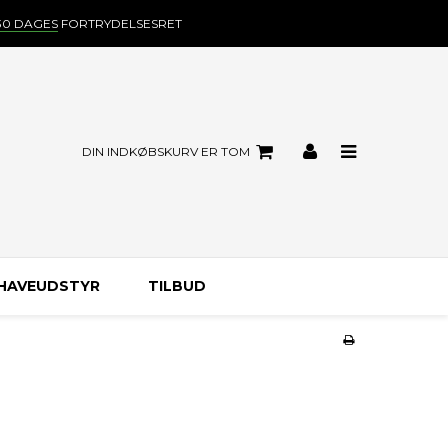
30 DAGES
FORTRYDELSESRET
DIN INDKØBSKURV ER TOM
HAVEUDSTYR
TILBUD