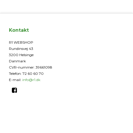
Kontakt
R1 WEBSHOP
Rundinsvej 43
3200 Helsinge
Danmark
CVR-nummer
:
39661098
Telefon
:
72 60 60 70
E-mail
:
info@r1.dk