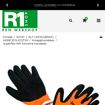
HURTIG LEVERING
3-4 HVERDAGE
0
Forside
/
SHOP
/
ALT I RENGØRING
/
ARBEJDSUDSTYR
/
Arbejdshandsker
/
Superflex WP Extreme handsker